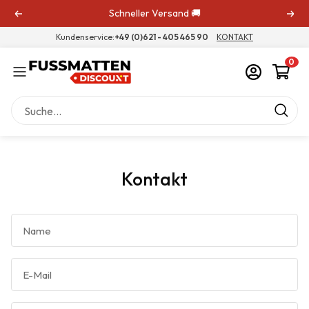
Direkt
Schneller Versand 🚚
Zurück
Weit
zum
Kundenservice:
+49 (0)621 - 405 465 90
KONTAKT
Inhalt
0
Fussmatten
Navigation
Kontakt
Name
E-Mail